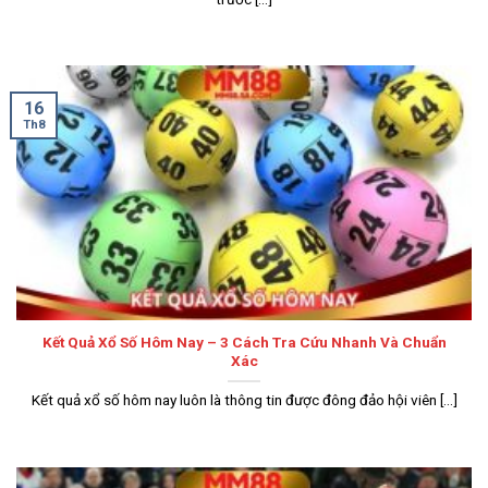
16
Th8
Kết Quả Xổ Số Hôm Nay – 3 Cách Tra Cứu Nhanh Và Chuẩn
Xác
Kết quả xổ số hôm nay luôn là thông tin được đông đảo hội viên [...]