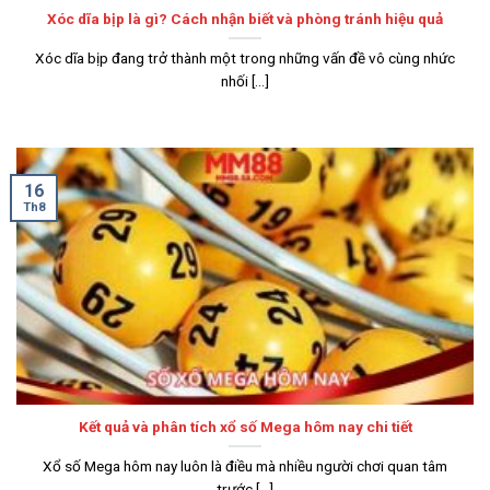
Xóc dĩa bịp là gì? Cách nhận biết và phòng tránh hiệu quả
Xóc dĩa bịp đang trở thành một trong những vấn đề vô cùng nhức
nhối [...]
16
Th8
Kết quả và phân tích xổ số Mega hôm nay chi tiết
Xổ số Mega hôm nay luôn là điều mà nhiều người chơi quan tâm
trước [...]