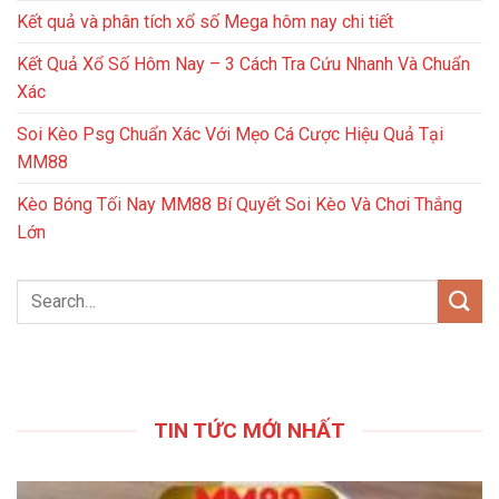
Kết quả và phân tích xổ số Mega hôm nay chi tiết
Kết Quả Xổ Số Hôm Nay – 3 Cách Tra Cứu Nhanh Và Chuẩn
Xác
Soi Kèo Psg Chuẩn Xác Với Mẹo Cá Cược Hiệu Quả Tại
MM88
Kèo Bóng Tối Nay MM88 Bí Quyết Soi Kèo Và Chơi Thắng
Lớn
TIN TỨC MỚI NHẤT