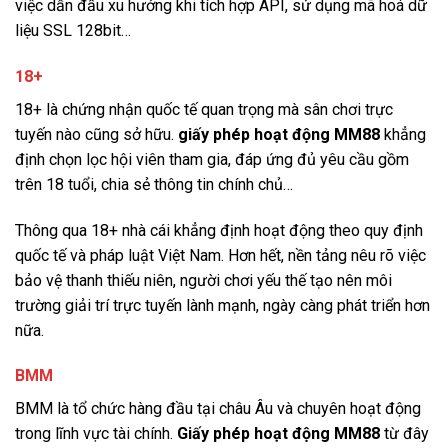
việc dẫn đầu xu hướng khi tích hợp API, sử dụng mã hoá dữ
liệu SSL 128bit…
18+
18+ là chứng nhận quốc tế quan trọng mà sân chơi trực
tuyến nào cũng sở hữu.
giấy phép hoạt động MM88
khẳng
định chọn lọc hội viên tham gia, đáp ứng đủ yêu cầu gồm
trên 18 tuổi, chia sẻ thông tin chính chủ…
Thông qua 18+ nhà cái khẳng định hoạt động theo quy định
quốc tế và pháp luật Việt Nam. Hơn hết, nền tảng nêu rõ việc
bảo vệ thanh thiếu niên, người chơi yếu thế tạo nên môi
trường giải trí trực tuyến lành mạnh, ngày càng phát triển hơn
nữa.
BMM
BMM là tổ chức hàng đầu tại châu Âu và chuyên hoạt động
trong lĩnh vực tài chính.
Giấy phép hoạt động MM88
từ đây