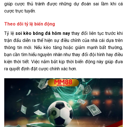
giúp cược thủ tránh được những dự đoán sai lầm khi cá
cược trực tuyến.
Theo dõi tỷ lệ biến động
Tỷ lệ
soi kèo bóng đá hôm nay
thay đổi liên tục trước khi
trận đấu diễn ra thể hiện sự điều chỉnh của nhà cái dựa trên
thông tin mới. Nếu kèo tăng hoặc giảm mạnh bất thường,
bạn cần tìm hiểu nguyên nhân như thay đổi đội hình hay điều
kiện thời tiết. Việc nắm bắt kịp thời biến động này giúp đưa
ra quyết định đặt cược chính xác hơn.