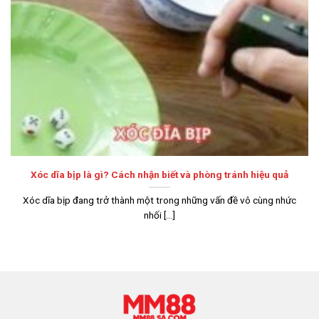
Xóc dĩa bịp là gì? Cách nhận biết và phòng tránh hiệu quả
Xóc dĩa bịp đang trở thành một trong những vấn đề vô cùng nhức
nhối [...]