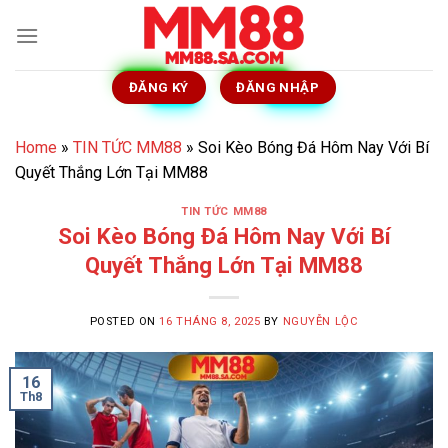
Skip
to
content
ĐĂNG KÝ
ĐĂNG NHẬP
Home
»
TIN TỨC MM88
»
Soi Kèo Bóng Đá Hôm Nay Với Bí
Quyết Thắng Lớn Tại MM88
TIN TỨC MM88
Soi Kèo Bóng Đá Hôm Nay Với Bí
Quyết Thắng Lớn Tại MM88
POSTED ON
16 THÁNG 8, 2025
BY
NGUYỄN LỘC
16
Th8