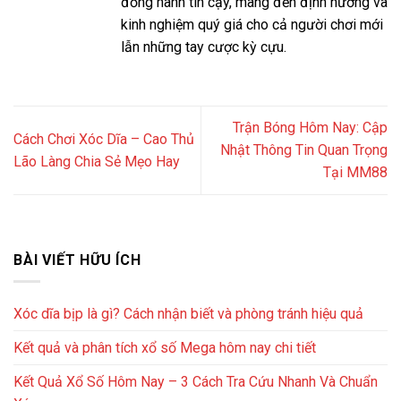
đồng hành tin cậy, mang đến định hướng và
kinh nghiệm quý giá cho cả người chơi mới
lẫn những tay cược kỳ cựu.
Trận Bóng Hôm Nay: Cập
Cách Chơi Xóc Dĩa – Cao Thủ
Nhật Thông Tin Quan Trọng
Lão Làng Chia Sẻ Mẹo Hay
Tại MM88
BÀI VIẾT HỮU ÍCH
Xóc dĩa bịp là gì? Cách nhận biết và phòng tránh hiệu quả
Kết quả và phân tích xổ số Mega hôm nay chi tiết
Kết Quả Xổ Số Hôm Nay – 3 Cách Tra Cứu Nhanh Và Chuẩn