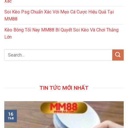
Xác
Soi Kèo Psg Chuẩn Xác Với Mẹo Cá Cược Hiệu Quả Tại
MM88
Kèo Bóng Tối Nay MM88 Bí Quyết Soi Kèo Và Chơi Thắng
Lớn
TIN TỨC MỚI NHẤT
16
Th8