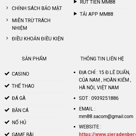
RÚT TIỀN MM88
CHÍNH SÁCH BẢO MẬT
TẢI APP MM88
MIỄN TRỪ TRÁCH
NHIỆM
ĐIỀU KHOẢN ĐIỀU KIỆN
SẢN PHẨM
THÔNG TIN LIÊN HỆ
ĐỊA CHỈ : 15 Đ.LÊ DUẨN,
CASINO
CỦA NAM , HOÀN KIẾM ,
THỂ THAO
HÀ NỘI, VIỆT NAM
SDT : 0939251886
ĐÁ GÀ
EMAIL :
BẮN CÁ
mm88.sacom@gmail.com
NỔ HỦ
WEBSITE :
https://www.sieradenberg
GAME BÀI