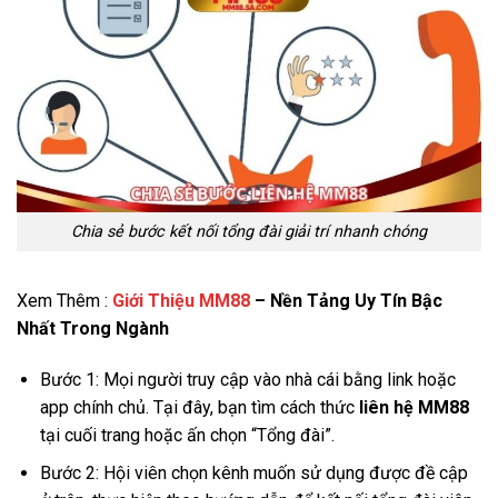
Chia sẻ bước kết nối tổng đài giải trí nhanh chóng
Xem Thêm :
Giới Thiệu MM88
– Nền Tảng Uy Tín Bậc
Nhất Trong Ngành
Bước 1: Mọi người truy cập vào nhà cái bằng link hoặc
app chính chủ. Tại đây, bạn tìm cách thức
liên hệ MM88
tại cuối trang hoặc ấn chọn “Tổng đài”.
Bước 2: Hội viên chọn kênh muốn sử dụng được đề cập