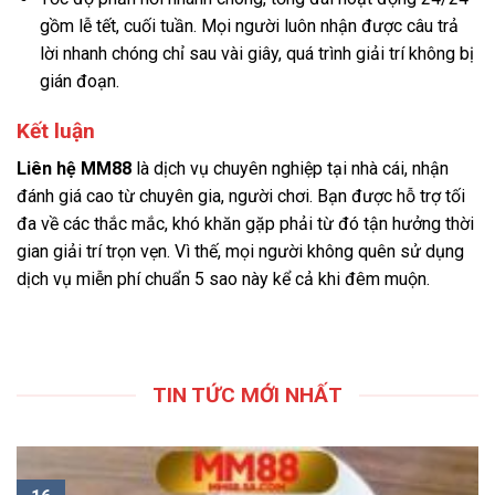
gồm lễ tết, cuối tuần. Mọi người luôn nhận được câu trả
lời nhanh chóng chỉ sau vài giây, quá trình giải trí không bị
gián đoạn.
Kết luận
Liên hệ MM88
là dịch vụ chuyên nghiệp tại nhà cái, nhận
đánh giá cao từ chuyên gia, người chơi. Bạn được hỗ trợ tối
đa về các thắc mắc, khó khăn gặp phải từ đó tận hưởng thời
gian giải trí trọn vẹn. Vì thế, mọi người không quên sử dụng
dịch vụ miễn phí chuẩn 5 sao này kể cả khi đêm muộn.
TIN TỨC MỚI NHẤT