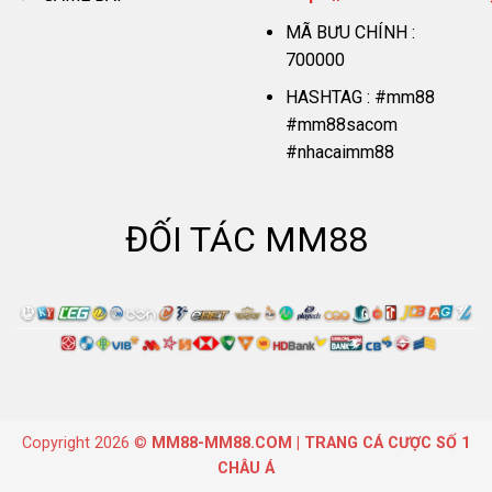
MÃ BƯU CHÍNH :
700000
HASHTAG : #mm88
#mm88sacom
#nhacaimm88
ĐỐI TÁC MM88
Copyright 2026 ©
MM88-MM88.COM | TRANG CÁ CƯỢC SỐ 1
CHÂU Á