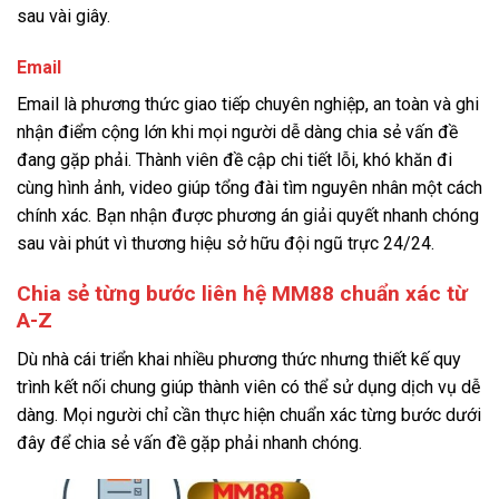
sau vài giây.
Email
Email là phương thức giao tiếp chuyên nghiệp, an toàn và ghi
nhận điểm cộng lớn khi mọi người dễ dàng chia sẻ vấn đề
đang gặp phải. Thành viên đề cập chi tiết lỗi, khó khăn đi
cùng hình ảnh, video giúp tổng đài tìm nguyên nhân một cách
chính xác. Bạn nhận được phương án giải quyết nhanh chóng
sau vài phút vì thương hiệu sở hữu đội ngũ trực 24/24.
Chia sẻ từng bước liên hệ MM88 chuẩn xác từ
A-Z
Dù nhà cái triển khai nhiều phương thức nhưng thiết kế quy
trình kết nối chung giúp thành viên có thể sử dụng dịch vụ dễ
dàng. Mọi người chỉ cần thực hiện chuẩn xác từng bước dưới
đây để chia sẻ vấn đề gặp phải nhanh chóng.