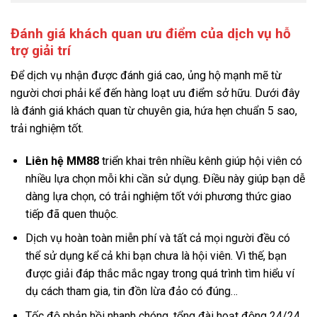
Đánh giá khách quan ưu điểm của dịch vụ hỗ
trợ giải trí
Để dịch vụ nhận được đánh giá cao, ủng hộ mạnh mẽ từ
người chơi phải kể đến hàng loạt ưu điểm sở hữu. Dưới đây
là đánh giá khách quan từ chuyên gia, hứa hẹn chuẩn 5 sao,
trải nghiệm tốt.
Liên hệ MM88
triển khai trên nhiều kênh giúp hội viên có
nhiều lựa chọn mỗi khi cần sử dụng. Điều này giúp bạn dễ
dàng lựa chọn, có trải nghiệm tốt với phương thức giao
tiếp đã quen thuộc.
Dịch vụ hoàn toàn miễn phí và tất cả mọi người đều có
thể sử dụng kể cả khi bạn chưa là hội viên. Vì thế, bạn
được giải đáp thắc mắc ngay trong quá trình tìm hiểu ví
dụ cách tham gia, tin đồn lừa đảo có đúng…
Tốc độ phản hồi nhanh chóng, tổng đài hoạt động 24/24