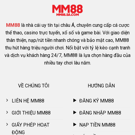
MM88
là nhà cái uy tín tại châu Á, chuyên cung cấp cá cược
thể thao, casino trực tuyến, xổ số và game bài. Với giao diện
thân thiện, nạp/rút tiền nhanh chóng và bảo mật cao, MM88
thu hút hàng triệu người chơi. Nổi bật với tỷ lệ kèo cạnh tranh
và dịch vụ khách hàng 24/7, MM88 là lựa chọn hàng đầu của
nhiều tay chơi lâu năm.
VỀ CHÚNG TÔI
HƯỚNG DẪN
LIÊN HỆ MM88
ĐĂNG KÝ MM88
GIỚI THIỆU MM88
ĐĂNG NHẬP MM88
GIẤY PHÉP HOẠT
NẠP TIỀN MM88
ĐỘNG