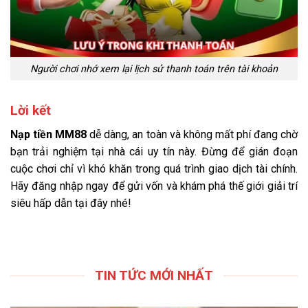
Người chơi nhớ xem lại lịch sử thanh toán trên tài khoản
Lời kết
Nạp tiền MM88
dễ dàng, an toàn và không mất phí đang chờ
bạn trải nghiệm tại nhà cái uy tín này. Đừng để gián đoạn
cuộc chơi chỉ vì khó khăn trong quá trình giao dịch tài chính.
Hãy đăng nhập ngay để gửi vốn và khám phá thế giới giải trí
siêu hấp dẫn tại đây nhé!
TIN TỨC MỚI NHẤT