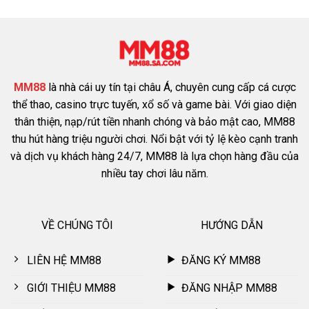
MM88
là nhà cái uy tín tại châu Á, chuyên cung cấp cá cược
thể thao, casino trực tuyến, xổ số và game bài. Với giao diện
thân thiện, nạp/rút tiền nhanh chóng và bảo mật cao, MM88
thu hút hàng triệu người chơi. Nổi bật với tỷ lệ kèo cạnh tranh
và dịch vụ khách hàng 24/7, MM88 là lựa chọn hàng đầu của
nhiều tay chơi lâu năm.
VỀ CHÚNG TÔI
HƯỚNG DẪN
LIÊN HỆ MM88
ĐĂNG KÝ MM88
GIỚI THIỆU MM88
ĐĂNG NHẬP MM88