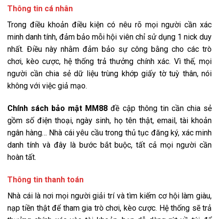
Thông tin cá nhân
Trong điều khoản điều kiện có nêu rõ mọi người cần xác
minh danh tính, đảm bảo mỗi hội viên chỉ sử dụng 1 nick duy
nhất. Điều này nhằm đảm bảo sự công bằng cho các trò
chơi, kèo cược, hệ thống trả thưởng chính xác. Vì thế, mọi
người cần chia sẻ dữ liệu trùng khớp giấy tờ tuỳ thân, nói
không với việc giả mạo.
Chính sách bảo mật MM88
đề cập thông tin cần chia sẻ
gồm số điện thoại, ngày sinh, họ tên thật, email, tài khoản
ngân hàng… Nhà cái yêu cầu trong thủ tục đăng ký, xác minh
danh tính và đây là bước bắt buộc, tất cả mọi người cần
hoàn tất.
Thông tin thanh toán
Nhà cái là nơi mọi người giải trí và tìm kiếm cơ hội làm giàu,
nạp tiền thật để tham gia trò chơi, kèo cược. Hệ thống sẽ trả