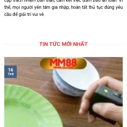
cập trách nhiệm bản thân, cam kết việc đảm bảo an toàn. Vì
thế, mọi người yên tâm gia nhập, hoàn tất thủ tục đúng yêu
cầu để giải trí vui vẻ.
TIN TỨC MỚI NHẤT
16
Th8