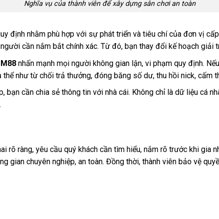
Nghĩa vụ của thành viên để xây dựng sân chơi an toàn
uy định nhằm phù hợp với sự phát triển và tiêu chí của đơn vị cấ
 người cần nắm bắt chính xác. Từ đó, bạn thay đổi kế hoạch giải tr
 MM88
nhấn mạnh mọi người không gian lận, vi phạm quy định. Nếu 
 thể như từ chối trả thưởng, đóng băng số dư, thu hồi nick, cấm t
ập, bạn cần chia sẻ thông tin với nhà cái. Không chỉ là dữ liệu cá 
.
i rõ ràng, yêu cầu quý khách cần tìm hiểu, nắm rõ trước khi gia n
ông gian chuyên nghiệp, an toàn. Đồng thời, thành viên bảo vệ quyề