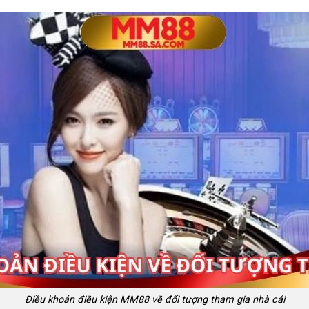
Điều khoản điều kiện MM88 về đối tượng tham gia nhà cái