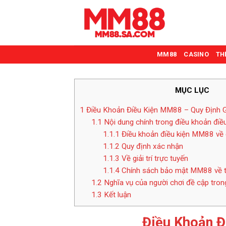
Skip
to
content
MM88
CASINO
TH
MỤC LỤC
1
Điều Khoản Điều Kiện MM88 – Quy Định Gi
1.1
Nội dung chính trong điều khoản điề
1.1.1
Điều khoản điều kiện MM88 về 
1.1.2
Quy định xác nhận
1.1.3
Về giải trí trực tuyến
1.1.4
Chính sách bảo mật MM88 về t
1.2
Nghĩa vụ của người chơi đề cập tron
1.3
Kết luận
Điều Khoản Đ