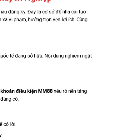
âu đăng ký. Đây là cơ sở để nhà cái tạo
h xa vi phạm, hưởng trọn vẹn lợi ích. Cùng
quốc tế đang sở hữu. Nội dung nghiêm ngặt
 khoản điều kiện MM88
nêu rõ nền tảng
 đáng có.
 có lời.
y.