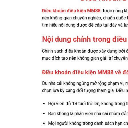
Điều khoản điều kiện MM88
được công kha
nên không gian chuyên nghiệp, chuẩn quốc tế.
tìm hiểu nội dung được đề cập tại đây và lư
Nội dung chính trong điề
Chính sách điều khoản được xây dựng bởi đ
mục đích tạo nên không gian giải trí chuyên
Điều khoản điều kiện MM88 về đố
Dù nhà cái không ngừng mở rộng phạm vi, 
chọn lựa kỹ càng đối tượng tham gia. Điều 
Hội viên đủ 18 tuổi trở lên, không trong 
Bạn không là nhân viên nhà cái nhằm đảm 
Mọi người không trong danh sách hạn chế