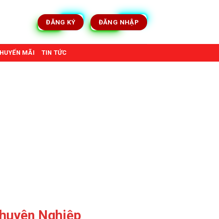
ĐĂNG KÝ
ĐĂNG NHẬP
HUYẾN MÃI
TIN TỨC
Chuyên Nghiệp