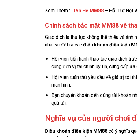
Xem Thêm :
Liên Hệ MM88
– Hỗ Trợ Hội 
Chính sách bảo mật MM88 về tha
Giao dịch là thủ tục không thể thiếu và ảnh
nhà cái đặt ra các
điều khoản điều kiện 
Hội viên tiến hành thao tác giao dịch tr
cùng đơn vị tài chính uy tín, cung cấp 
Hội viên tuân thủ yêu cầu về giá trị tối t
màn hình.
Bạn chuyển khoản đến đúng tài khoản nhà 
quá tải.
Nghĩa vụ của người chơi đ
Điều khoản điều kiện MM88
có ý nghĩa qua