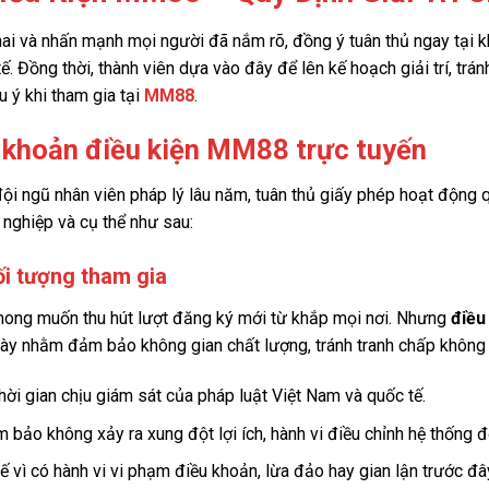
i và nhấn mạnh mọi người đã nắm rõ, đồng ý tuân thủ ngay tại kh
 Đồng thời, thành viên dựa vào đây để lên kế hoạch giải trí, trán
u ý khi tham gia tại
MM88
.
u khoản điều kiện MM88 trực tuyến
ội ngũ nhân viên pháp lý lâu năm, tuân thủ giấy phép hoạt động 
 nghiệp và cụ thể như sau:
i tượng tham gia
mong muốn thu hút lượt đăng ký mới từ khắp mọi nơi. Nhưng
điều
này nhằm đảm bảo không gian chất lượng, tránh tranh chấp không
thời gian chịu giám sát của pháp luật Việt Nam và quốc tế.
bảo không xảy ra xung đột lợi ích, hành vi điều chỉnh hệ thống để
 vì có hành vi vi phạm điều khoản, lừa đảo hay gian lận trước đâ