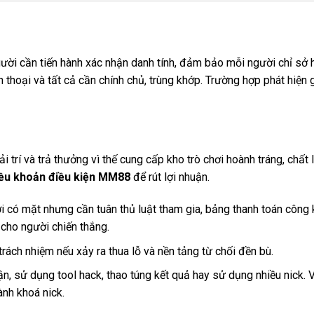
ười cần tiến hành xác nhận danh tính, đảm bảo mỗi người chỉ sở h
 thoại và tất cả cần chính chủ, trùng khớp. Trường hợp phát hiện 
ải trí và trả thưởng vì thế cung cấp kho trò chơi hoành tráng, ch
ều khoản điều kiện MM88
để rút lợi nhuận.
ơi có mặt nhưng cần tuân thủ luật tham gia, bảng thanh toán công 
 cho người chiến thắng.
 trách nhiệm nếu xảy ra thua lỗ và nền tảng từ chối đền bù.
lận, sử dụng tool hack, thao túng kết quả hay sử dụng nhiều nick. 
ành khoá nick.