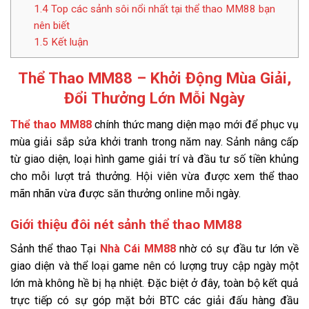
1.4
Top các sảnh sôi nổi nhất tại thể thao MM88 bạn
nên biết
1.5
Kết luận
Thể Thao MM88 – Khởi Động Mùa Giải,
Đổi Thưởng Lớn Mỗi Ngày
Thể thao MM88
chính thức mang diện mạo mới để phục vụ
mùa giải sắp sửa khởi tranh trong năm nay. Sảnh nâng cấp
từ giao diện, loại hình game giải trí và đầu tư số tiền khủng
cho mỗi lượt trả thưởng. Hội viên vừa được xem thể thao
mãn nhãn vừa được săn thưởng online mỗi ngày.
Giới thiệu đôi nét sảnh thể thao MM88
Sảnh
thể thao Tại
Nhà Cái MM88
nhờ có sự đầu tư lớn về
giao diện và thể loại game nên có lượng truy cập ngày một
lớn mà không hề bị hạ nhiệt. Đặc biệt ở đây, toàn bộ kết quả
trực tiếp có sự góp mặt bởi BTC các giải đấu hàng đầu