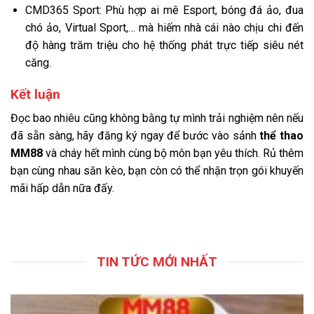
CMD365 Sport: Phù hợp ai mê Esport, bóng đá ảo, đua
chó ảo, Virtual Sport,… mà hiếm nhà cái nào chịu chi đến
độ hàng trăm triệu cho hệ thống phát trực tiếp siêu nét
căng.
Kết luận
Đọc bao nhiêu cũng không bằng tự mình trải nghiệm nên nếu
đã sẵn sàng, hãy đăng ký ngay để bước vào sảnh
thể thao
MM88
và cháy hết mình cùng bộ môn bạn yêu thích. Rủ thêm
bạn cùng nhau săn kèo, bạn còn có thể nhận trọn gói khuyến
mãi hấp dẫn nữa đấy.
TIN TỨC MỚI NHẤT