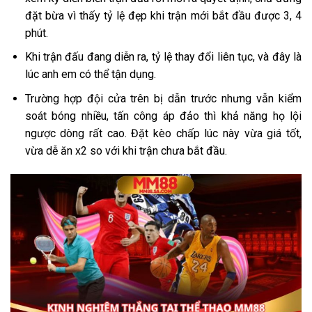
đặt bừa vì thấy tỷ lệ đẹp khi trận mới bắt đầu được 3, 4
phút.
Khi trận đấu đang diễn ra, tỷ lệ thay đổi liên tục, và đây là
lúc anh em có thể tận dụng.
Trường hợp đội cửa trên bị dẫn trước nhưng vẫn kiểm
soát bóng nhiều, tấn công áp đảo thì khả năng họ lội
ngược dòng rất cao. Đặt kèo chấp lúc này vừa giá tốt,
vừa dễ ăn x2 so với khi trận chưa bắt đầu.