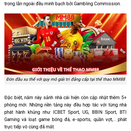
trong lẫn ngoài đều minh bạch bởi Gambling Commission.
Đón đầu xu thế với quy mô giải trí đẳng cấp tại thể thao MM88
Đặc biệt, năm này sảnh nhà cái hiện còn cập nhật thêm 5+
phòng mới. Những nền tảng này đều hợp tác với từng nhà
phát hành khủng như ICBET Sport, UG, BBIN Sport, BTI
Gaming và loạt game bóng đá, e-sports, quần vợt,… phát
trực tiếp vô cùng đã mắt.