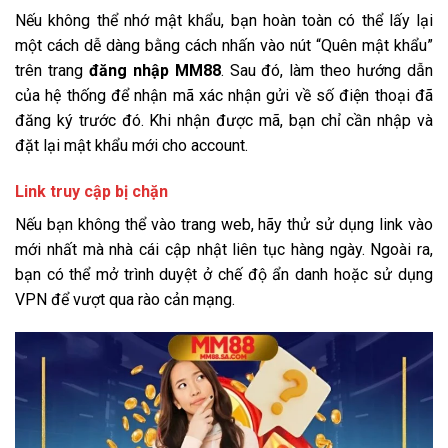
Nếu không thể nhớ mật khẩu, bạn hoàn toàn có thể lấy lại
một cách dễ dàng bằng cách nhấn vào nút “Quên mật khẩu”
trên trang
đăng nhập MM88
. Sau đó, làm theo hướng dẫn
của hệ thống để nhận mã xác nhận gửi về số điện thoại đã
đăng ký trước đó. Khi nhận được mã, bạn chỉ cần nhập và
đặt lại mật khẩu mới cho account.
Link truy cập bị chặn
Nếu bạn không thể vào trang web, hãy thử sử dụng link vào
mới nhất mà nhà cái cập nhật liên tục hàng ngày. Ngoài ra,
bạn có thể mở trình duyệt ở chế độ ẩn danh hoặc sử dụng
VPN để vượt qua rào cản mạng.