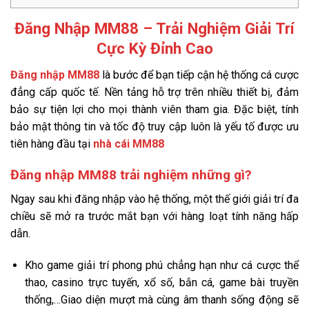
Đăng Nhập MM88 – Trải Nghiệm Giải Trí
Cực Kỳ Đỉnh Cao
Đăng nhập MM88
là bước để bạn tiếp cận hệ thống cá cược
đẳng cấp quốc tế. Nền tảng hỗ trợ trên nhiều thiết bị, đảm
bảo sự tiện lợi cho mọi thành viên tham gia. Đặc biệt, tính
bảo mật thông tin và tốc độ truy cập luôn là yếu tố được ưu
tiên hàng đầu tại
nhà cái MM88
Đăng nhập MM88 trải nghiệm những gì?
Ngay sau khi đăng nhập vào hệ thống, một thế giới giải trí đa
chiều sẽ mở ra trước mắt bạn với hàng loạt tính năng hấp
dẫn.
Kho game giải trí phong phú chẳng hạn như cá cược thể
thao, casino trực tuyến, xổ số, bắn cá, game bài truyền
thống,…Giao diện mượt mà cùng âm thanh sống động sẽ