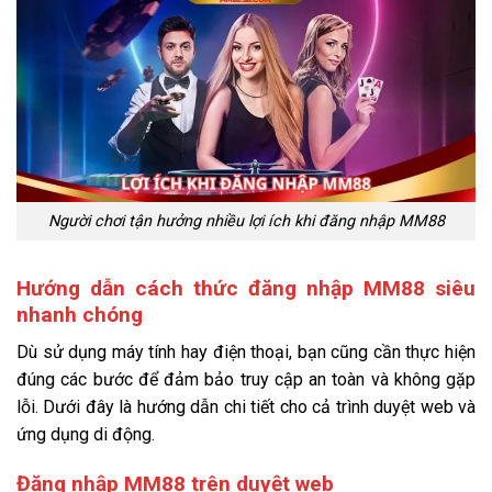
Người chơi tận hưởng nhiều lợi ích khi đăng nhập MM88
Hướng dẫn cách thức đăng nhập MM88 siêu
nhanh chóng
Dù sử dụng máy tính hay điện thoại, bạn cũng cần thực hiện
đúng các bước để đảm bảo truy cập an toàn và không gặp
lỗi. Dưới đây là hướng dẫn chi tiết cho cả trình duyệt web và
ứng dụng di động.
Đăng nhập MM88 trên duyệt web