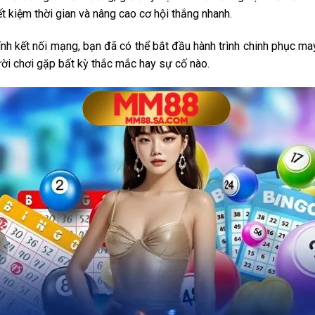
iết kiệm thời gian và nâng cao cơ hội thắng nhanh.
ính kết nối mạng, bạn đã có thể bắt đầu hành trình chinh phục m
ời chơi gặp bất kỳ thắc mắc hay sự cố nào.