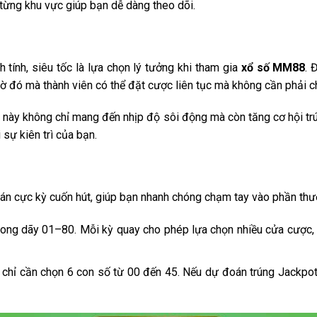
 từng khu vực giúp bạn dễ dàng theo dõi.
 tính, siêu tốc là lựa chọn lý tưởng khi tham gia
xổ số MM88
. 
hờ đó mà thành viên có thể đặt cược liên tục mà không cần phải c
 này không chỉ mang đến nhịp độ sôi động mà còn tăng cơ hội trún
 sự kiên trì của bạn.
án cực kỳ cuốn hút, giúp bạn nhanh chóng chạm tay vào phần thư
rong dãy 01–80. Mỗi kỳ quay cho phép lựa chọn nhiều cửa cược, đ
 chỉ cần chọn 6 con số từ 00 đến 45. Nếu dự đoán trúng Jackpot,