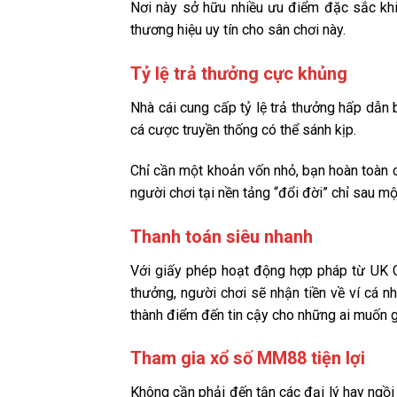
Nơi này sở hữu nhiều ưu điểm đặc sắc khi
thương hiệu uy tín cho sân chơi này.
Tỷ lệ trả thưởng cực khủng
Nhà cái cung cấp tỷ lệ trả thưởng hấp dẫn b
cá cược truyền thống có thể sánh kịp.
Chỉ cần một khoản vốn nhỏ, bạn hoàn toàn 
người chơi tại nền tảng “đổi đời” chỉ sau m
Thanh toán siêu nhanh
Với giấy phép hoạt động hợp pháp từ UK G
thưởng, người chơi sẽ nhận tiền về ví cá nh
thành điểm đến tin cậy cho những ai muốn g
Tham gia xổ số MM88 tiện lợi
Không cần phải đến tận các đại lý hay ngồi 