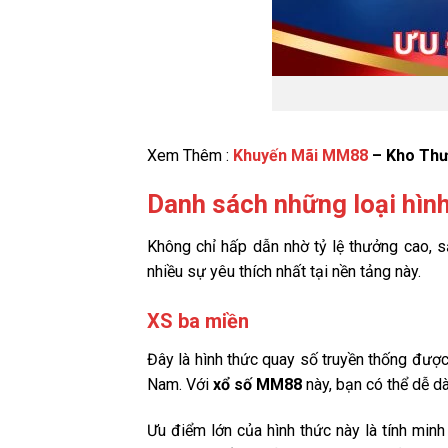
Xem Thêm :
Khuyến Mãi MM88
– Kho Thư
Danh sách những loại hìn
Không chỉ hấp dẫn nhờ tỷ lệ thưởng cao, 
nhiều sự yêu thích nhất tại nền tảng này.
XS ba miền
Đây là hình thức quay số truyền thống được 
Nam. Với
xổ số MM88
này, bạn có thể dễ d
Ưu điểm lớn của hình thức này là tính minh