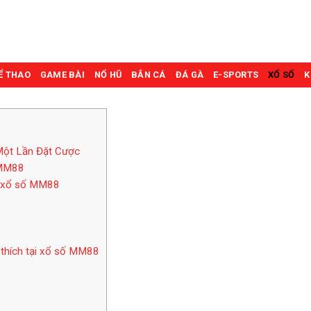
Ể THAO
GAME BÀI
NỔ HŨ
BẮN CÁ
ĐÁ GÀ
E-SPORTS
XỔ SỐ
K
Một Lần Đặt Cược
 MM88
c xổ số MM88
 thích tại xổ số MM88