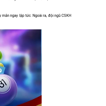
ay mắn ngay lập tức. Ngoài ra, đội ngũ CSKH