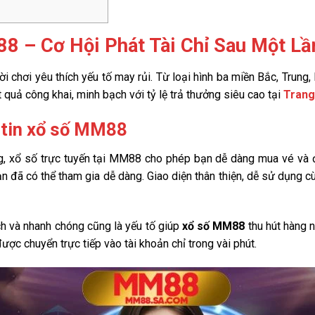
8 – Cơ Hội Phát Tài Chỉ Sau Một Lầ
 chơi yêu thích yếu tố may rủi. Từ loại hình ba miền Bắc, Trung,
 quả công khai, minh bạch với tỷ lệ trả thưởng siêu cao tại
Tran
g tin xổ số MM88
ống, xổ số trực tuyến tại MM88 cho phép bạn dễ dàng mua vé và 
bạn đã có thể tham gia dễ dàng. Giao diện thân thiện, dễ sử dụng 
ch và nhanh chóng cũng là yếu tố giúp
xổ số MM88
thu hút hàng 
ợc chuyển trực tiếp vào tài khoản chỉ trong vài phút.