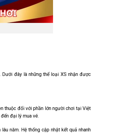
. Dưới đây là những thể loại XS nhận được
 thuộc đối với phần lớn người chơi tại Việt
 đến đại lý mua vé.
ẫn lâu năm. Hệ thống cập nhật kết quả nhanh