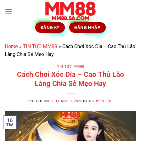
Skip
to
content
ĐĂNG KÝ
ĐĂNG NHẬP
Home
»
TIN TỨC MM88
»
Cách Chơi Xóc Dĩa – Cao Thủ Lão
Làng Chia Sẻ Mẹo Hay
TIN TỨC MM88
Cách Chơi Xóc Dĩa – Cao Thủ Lão
Làng Chia Sẻ Mẹo Hay
POSTED ON
16 THÁNG 8, 2025
BY
NGUYỄN LỘC
16
Th8