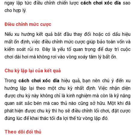
ngay lập tức điều chỉnh chiến lược
cách chơi xóc dĩa
sao
cho hợp lý.
Điều chỉnh mức cược
Nếu xu hướng kết quả bắt đầu thay đổi hoặc có dấu hiệu
mất ổn định, việc điều chỉnh mức cược giúp bảo toàn vốn và
kiểm soát rủi ro. Đây là yếu tố quan trọng để duy trì cuộc
chơi dài hơi mà không rơi vào vòng xoáy tâm lý bất ổn.
Chu kỳ lặp lại của kết quả
Trong
cách chơi xóc dĩa
hiệu quả, bạn nên chú ý đến xu
hướng lặp lại theo một chu kỳ nhất định. Việc nhận diện
được chu kỳ này không chỉ là kinh nghiệm mà còn là kỹ năng
quan sát sắc bén mà cao thủ nào cũng sở hữu. Một khi đã
phát hiện được chu kỳ thì họ sẽ điều chỉnh lối chơi, đặt cược
đúng lúc để khai thác tối đa lợi thế từ vòng lặp đó.
Theo dõi đối thủ