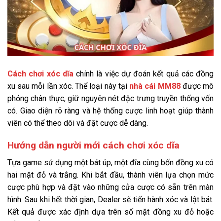
Cách chơi xóc dĩa
chính là việc dự đoán kết quả các đồng
xu sau mỗi lần xóc. Thể loại này tại
nhà cái MM88
được mô
phỏng chân thực, giữ nguyên nét đặc trưng truyền thống vốn
có. Giao diện rõ ràng và hệ thống cược linh hoạt giúp thành
viên có thể theo dõi và đặt cược dễ dàng.
Hướng dẫn người mới cách chơi xóc dĩa
Tựa game sử dụng một bát úp, một đĩa cùng bốn đồng xu có
hai mặt đỏ và trắng. Khi bắt đầu, thành viên lựa chọn mức
cược phù hợp và đặt vào những cửa cược có sẵn trên màn
hình. Sau khi hết thời gian, Dealer sẽ tiến hành xóc và lật bát.
Kết quả được xác định dựa trên số mặt đồng xu đỏ hoặc