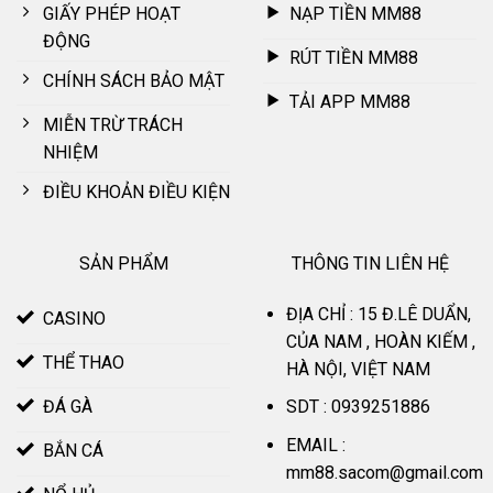
GIẤY PHÉP HOẠT
NẠP TIỀN MM88
ĐỘNG
RÚT TIỀN MM88
CHÍNH SÁCH BẢO MẬT
TẢI APP MM88
MIỄN TRỪ TRÁCH
NHIỆM
ĐIỀU KHOẢN ĐIỀU KIỆN
SẢN PHẨM
THÔNG TIN LIÊN HỆ
ĐỊA CHỈ : 15 Đ.LÊ DUẨN,
CASINO
CỦA NAM , HOÀN KIẾM ,
THỂ THAO
HÀ NỘI, VIỆT NAM
SDT : 0939251886
ĐÁ GÀ
EMAIL :
BẮN CÁ
mm88.sacom@gmail.com